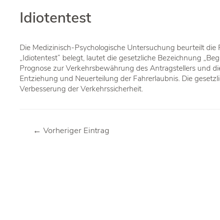
Idiotentest
Die Medizinisch-Psychologische Untersuchung beurteilt die
„Idiotentest“ belegt, lautet die gesetzliche Bezeichnung „Be
Prognose zur Verkehrsbewährung des Antragstellers und dien
Entziehung und Neuerteilung der Fahrerlaubnis. Die geset
Verbesserung der Verkehrssicherheit.
Beitragsnavigation
←
Vorheriger Eintrag