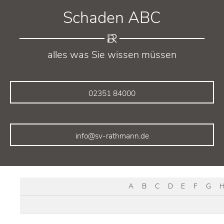
Schaden ABC
alles was Sie wissen müssen
02351 84000
info@sv-rathmann.de
A
B
C
D
E
F
G