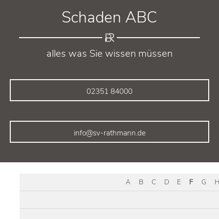
Schaden ABC
alles was Sie wissen müssen
02351 84000
info@sv-rathmann.de
A
B
C
D
E
F
G