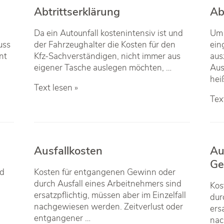
Abtrittserklärung
Ab
Da ein Autounfall kostenintensiv ist und
Um 
uss
der Fahrzeughalter die Kosten für den
ein
nt
Kfz-Sachverständigen, nicht immer aus
aus
eigener Tasche auslegen möchten, …
Aus
hei
Abtrittserklärung
Text lesen »
Ab
Tex
„ne
für
alt“
Ausfallkosten
Au
Ge
nd
Kosten für entgangenen Gewinn oder
durch Ausfall eines Arbeitnehmers sind
Kos
ersatzpflichtig, müssen aber im Einzelfall
dur
nachgewiesen werden. Zeitverlust oder
ersa
entgangener …
nac