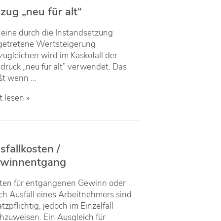
zug „neu für alt“
eine durch die Instandsetzung
getretene Wertsteigerung
zugleichen wird im Kaskofall der
druck „neu für alt” verwendet. Das
ßt wenn …
zug
t lesen »
u
sfallkosten /
winnentgang
ten für entgangenen Gewinn oder
ch Ausfall eines Arbeitnehmers sind
tzpflichtig, jedoch im Einzelfall
hzuweisen. Ein Ausgleich für