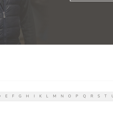
D
E
F
G
H
I
K
L
M
N
O
P
Q
R
S
T