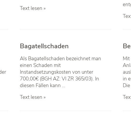
ent
Ausfallkosten
Text lesen »
Aus
Tex
/
Gew
Bagatellschaden
Be
Als Bagatellschaden bezeichnet man
Mit
einen Schaden mit
Anl
der
Instandsetzungskosten von unter
aus
700,00€ (BGH AZ: VI ZR 365/03). In
in 
diesen Fällen kann …
Die
Bagatellschaden
Bei
Text lesen »
Tex