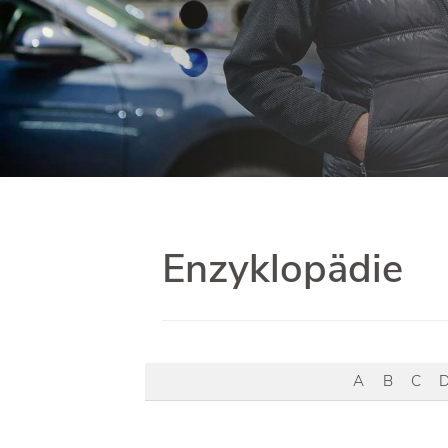
Enzyklopädie
A
B
C