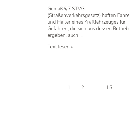
Gemäß § 7 STVG
(Straßenverkehrsgesetz) haften Fahr
und Halter eines Kraftfahrzeuges für
Gefahren, die sich aus dessen Betrieb
ergeben, auch …
Betriebsgefahr
Text lesen »
Beitragsnavigation
1
2
…
15