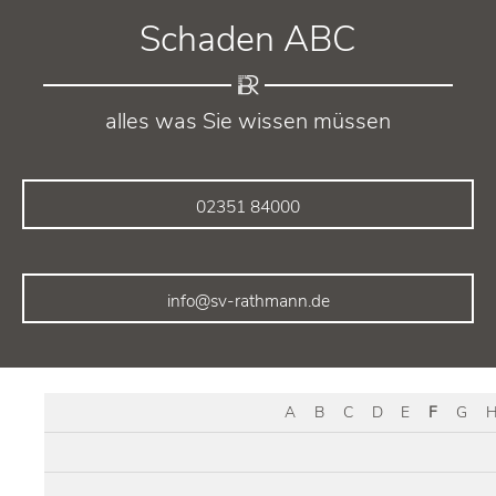
Schaden ABC
alles was Sie wissen müssen
02351 84000
info@sv-rathmann.de
A
B
C
D
E
F
G